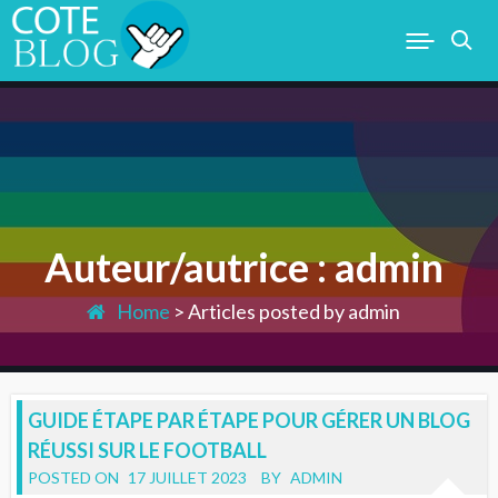
Skip
to
content
COTEBLOG.COM
Auteur/autrice :
admin
Home
>
Articles posted by admin
GUIDE ÉTAPE PAR ÉTAPE POUR GÉRER UN BLOG
RÉUSSI SUR LE FOOTBALL
POSTED ON
17 JUILLET 2023
BY
ADMIN